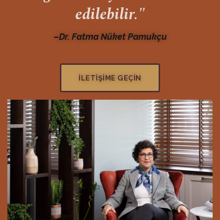
edilebilir."
–
Dr. Fatma Nüket Pamukçu
İLETIŞIME GEÇIN