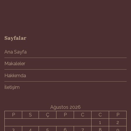
Sayfalar
Ana Sayfa
Makaleler
Hakkımda
İletişim
Ağustos 2026
P
S
Ç
P
C
C
P
1
2
3
4
5
6
7
8
9